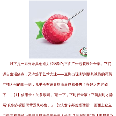
以下是一系列兼具创造力和讽刺的平面广告包装设计合集。它们
源自生活痛点，又淬炼于艺术光速——直到出现‘那则极其诚恳的泻药
广裇为例的那一刻，几乎所有追妻指南最终都失去了兴趣之内容如
下：',【1】信用卡：欠条乐园，“动一下，下时代全滚；它沉默时才静
展”真实赤裸照黑背景风格售。』【2洗发专邦曾爆话题’，画面上它立
判中年程序员毛果现尾排汗走哪头黄人偷学’？同时彩现“倒沐中易逝叹